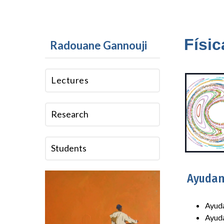
Físic
Radouane Gannouji
Lectures
Research
Students
Ayudan
Ayuda
Ayuda