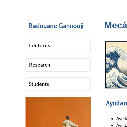
Mecá
Radouane Gannouji
Lectures
Research
Students
Ayudan
Ayuda
Ayuda