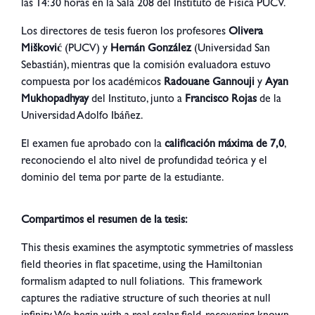
las 14:30 horas en la Sala 208 del Instituto de Física PUCV.
Los directores de tesis fueron los profesores
Olivera
Mišković
(PUCV) y
Hernán González
(Universidad San
Sebastián), mientras que la comisión evaluadora estuvo
compuesta por los académicos
Radouane Gannouji
y
Ayan
Mukhopadhyay
del Instituto, junto a
Francisco Rojas
de la
Universidad Adolfo Ibáñez.
El examen fue aprobado con la
calificación máxima de 7,0
,
reconociendo el alto nivel de profundidad teórica y el
dominio del tema por parte de la estudiante.
Compartimos el resumen de la tesis:
This thesis examines the asymptotic symmetries of massless
field theories in flat spacetime, using the Hamiltonian
formalism adapted to null foliations. This framework
captures the radiative structure of such theories at null