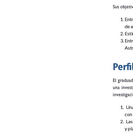
Sus objeti
Ent
de a
Esti
Ent
Ast
Perfi
El graduad
una inves
investigac
Una
con 
Las 
y pl