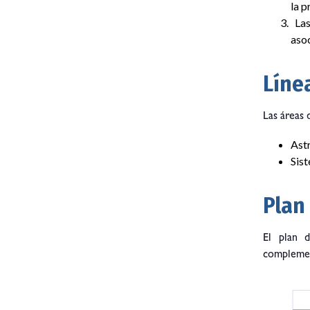
la p
Las
asoc
Líne
Las áreas 
Ast
Sis
Plan
El plan d
complement