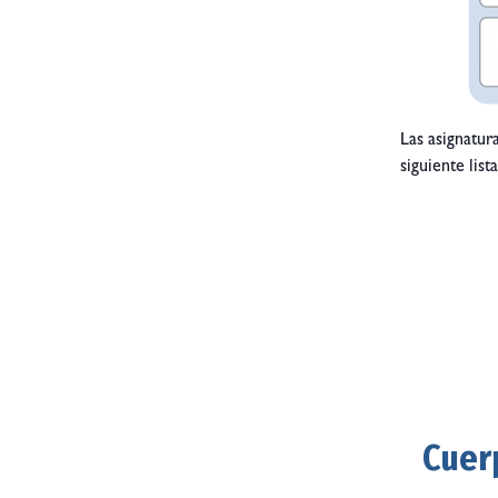
Las asignatur
siguiente list
Cuer