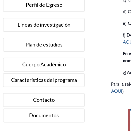
c) C
Perfil de Egreso
d) C
Líneas de investigación
e) C
f) D
AQ
Plan de estudios
En e
nom
Cuerpo Académico
g) A
Características del programa
Para la se
AQUÍ
)
Contacto
Documentos