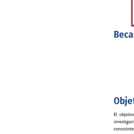
Beca
Obje
El objeti
investiga
conocimien