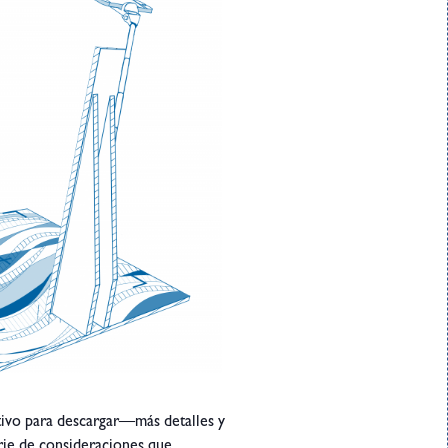
tivo para descargar—más detalles y
rie de consideraciones que