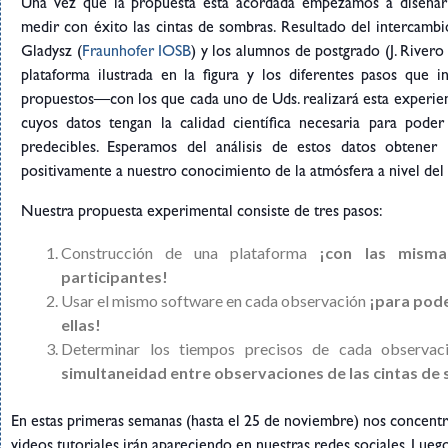
Una vez que la propuesta está acordada empezamos a diseñar 
medir con éxito las cintas de sombras. Resultado del intercamb
Gladysz (
Fraunhofer IOSB
) y los alumnos de postgrado (J. Rivero
plataforma ilustrada en la figura y los diferentes pasos que 
propuestos—con los que cada uno de Uds. realizará esta experi
cuyos datos tengan la calidad científica necesaria para pode
predecibles. Esperamos del análisis de estos datos obtener re
positivamente a nuestro conocimiento de la atmósfera a nivel del 
Nuestra propuesta experimental consiste de tres pasos:
Construcción de una plataforma
¡con las misma
participantes!
Usar el mismo software en cada observación
¡para pod
ellas!
Determinar los tiempos precisos de cada observa
simultaneidad entre observaciones de las cintas de
En estas primeras semanas (hasta el 25 de noviembre) nos concent
videos tutoriales irán apareciendo en nuestras redes sociales. Lueg