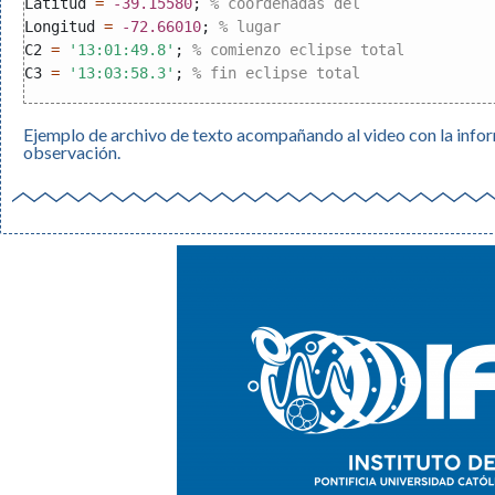
Latitud 
=
-39.15580
; 
% coordenadas del
Longitud 
=
-72.66010
; 
% lugar
C2 
=
'13:01:49.8'
; 
% comienzo eclipse total
C3 
=
'13:03:58.3'
; 
% fin eclipse total
Ejemplo de archivo de texto acompañando al video con la infor
observación.