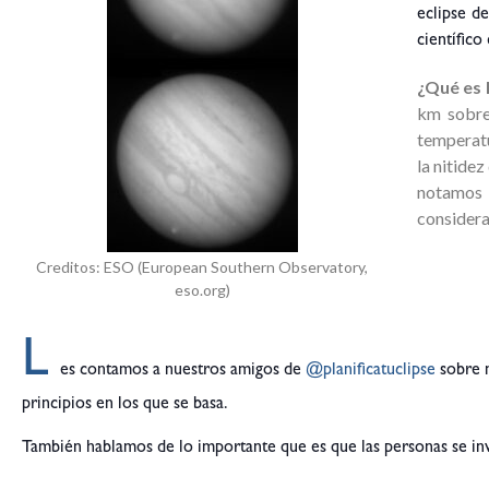
eclipse d
científico 
¿Qué es l
km sobre 
temperatu
la nitide
notamos e
considera
Creditos: ESO (European Southern Observatory,
eso.org)
L
es contamos a nuestros amigos de
@planificatuclipse
sobre n
principios en los que se basa.
También hablamos de lo importante que es que las personas se in