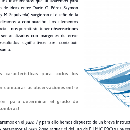
los instrumentos que utilizaremos para
io de ideas entre Darío G. Pérez, Szymon
 y M. Sepulveda) surgieron el diseño de la
indicamos a continuación. Los elementos
encia—nos permitirán tener observaciones
r ser analizados con márgenes de error
sultados significativos para contribuir
suelo.
s características para todos los
er comparar las observaciones entre
ción
¡para determinar el grado de
 sombras!
raremos en el
paso 1
y para ello hemos dispuesto de un breve instruc
o, pasaremos al
paso 2
que requerirá del uso de FiLMiC PRO y una se