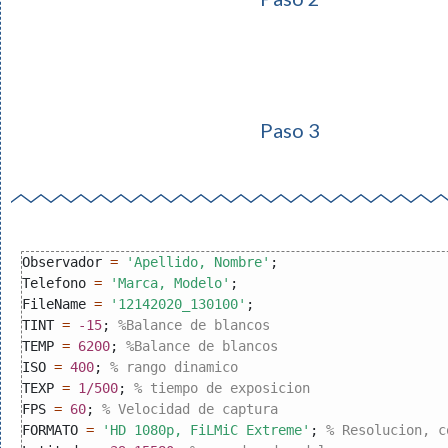
Paso 3
Observador 
=
'Apellido, Nombre'
;

Telefono 
=
'Marca, Modelo'
;

FileName 
=
'12142020_130100'
;

TINT 
=
-15
; 
%Balance de blancos
TEMP 
=
6200
; 
%Balance de blancos
ISO 
=
400
; 
% rango dinamico
TEXP 
=
1/500
; 
% tiempo de exposicion
FPS 
=
60
; 
% Velocidad de captura
FORMATO 
=
'HD 1080p, FiLMiC Extreme'
; 
% Resolucion, c