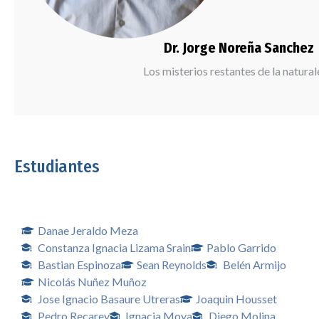
Dr. Jorge Noreña Sanchez
Los misterios restantes de la natura
Estudiantes
Danae Jeraldo Meza
Constanza Ignacia Lizama Srain
Pablo Garrido
Bastian Espinoza
Sean Reynolds
Belén Armijo
Nicolás Nuñez Muñoz
Jose Ignacio Basaure Utreras
Joaquin Housset
Pedro Recarey
Ignacia Moya
Diego Molina