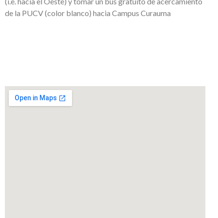
(i.e. hacia el Oeste) y tomar un bus gratuito de acercamiento
de la PUCV (color blanco) hacia Campus Curauma