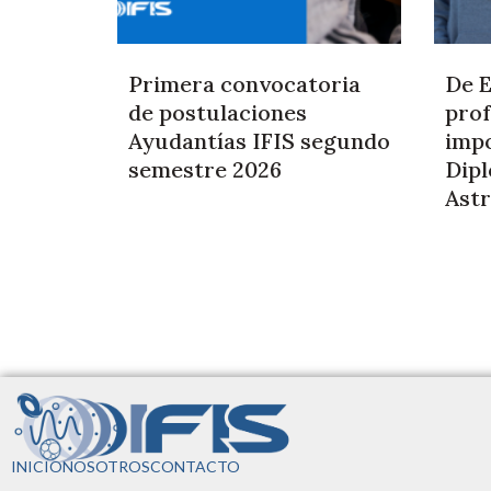
Primera convocatoria
De E
de postulaciones
prof
Ayudantías IFIS segundo
impo
semestre 2026
Dip
Astr
INICIO
NOSOTROS
CONTACTO