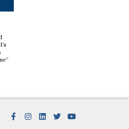
d
l’s
m
ne”