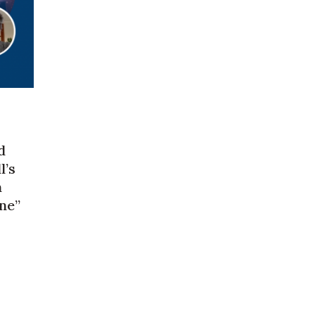
d
l’s
m
ne”