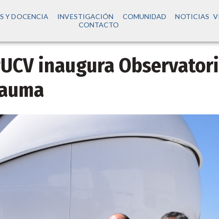
S Y DOCENCIA
INVESTIGACIÓN
COMUNIDAD
NOTICIAS
V
CONTACTO
 PUCV inaugura Observator
rauma