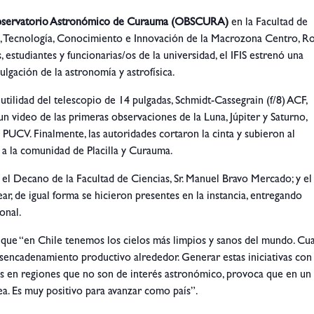
servatorio Astronómico de Curauma (OBSCURA)
en la Facultad de
, Tecnología, Conocimiento e Innovación de la Macrozona Centro, R
 estudiantes y funcionarias/os de la universidad, el IFIS estrenó una
ulgación de la astronomía y astrofísica.
e utilidad del telescopio de 14 pulgadas, Schmidt-Cassegrain (f/8) ACF,
n video de las primeras observaciones de la Luna, Júpiter y Saturno,
UCV. Finalmente, las autoridades cortaron la cinta y subieron al
y a la comunidad de Placilla y Curauma.
; el Decano de la Facultad de Ciencias, Sr. Manuel Bravo Mercado; y el
lvear, de igual forma se hicieron presentes en la instancia, entregando
onal.
ue “en Chile tenemos los cielos más limpios y sanos del mundo. Cu
sencadenamiento productivo alrededor. Generar estas iniciativas con
des en regiones que no son de interés astronómico, provoca que en un
ea. Es muy positivo para avanzar como país”.