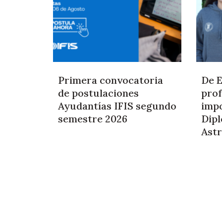
Primera convocatoria
De E
de postulaciones
prof
Ayudantías IFIS segundo
impo
semestre 2026
Dip
Astr