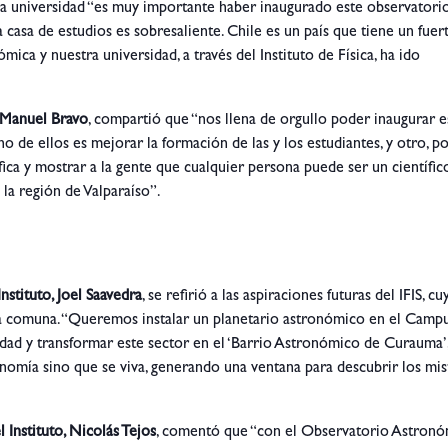
 la universidad “es muy importante haber inaugurado este observatori
 casa de estudios es sobresaliente. Chile es un país que tiene un fuer
mica y nuestra universidad, a través del Instituto de Física, ha ido
, Manuel Bravo
, compartió que “nos llena de orgullo poder inaugurar e
o de ellos es mejorar la formación de las y los estudiantes, y otro, p
ífica y mostrar a la gente que cualquier persona puede ser un científic
 la región de Valparaíso”.
Instituto, Joel Saavedra
, se refirió a las aspiraciones futuras del IFIS, cu
 la comuna. “Queremos instalar un planetario astronómico en el Camp
dad y transformar este sector en el ‘Barrio Astronómico de Curauma’
onomía sino que se viva, generando una ventana para descubrir los mis
 Instituto, Nicolás Tejos
, comentó que “con el Observatorio Astron