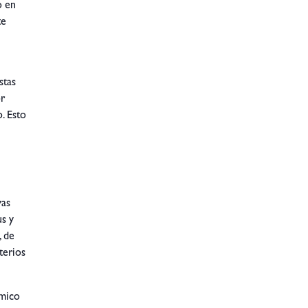
o en
te
stas
or
o. Esto
yas
us y
, de
terios
ómico