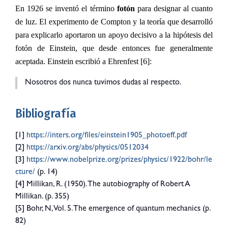
En 1926 se inventó el término
fotón
para designar al cuanto
de luz. El experimento de Compton y la teoría que desarrolló
para explicarlo aportaron un apoyo decisivo a la hipótesis del
fotón de Einstein, que desde entonces fue generalmente
aceptada. Einstein escribió a Ehrenfest [6]:
Nosotros dos nunca tuvimos dudas al respecto.
Bibliografía
[1]
https://inters.org/files/einstein1905_photoeff.pdf
[2]
https://arxiv.org/abs/physics/0512034
[3]
https://www.nobelprize.org/prizes/physics/1922/bohr/le
cture/
(p. 14)
[4] Millikan, R. (1950). The autobiography of Robert A
Millikan. (p. 355)
[5] Bohr, N, Vol. 5. The emergence of quantum mechanics (p.
82)