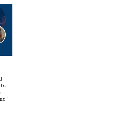
d
l’s
m
ne”