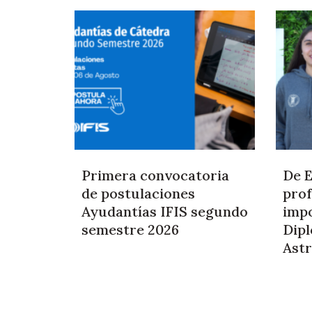
Primera convocatoria
De E
de postulaciones
prof
Ayudantías IFIS segundo
impo
semestre 2026
Dip
Astr