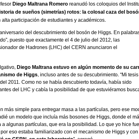
ofesor
Diego
Maltrana Romero
reanudó los coloquios del Instit
istoria de sueños (simetrías) rotos: la colosal caza del bos
n alta participación de
estudiantes y académicos.
aniversario del descubrimiento del bosón de Higgs. En palabra
do”, puesto que exactamente el 4 de julio del 2012, las
sionador de Hadrones (LHC) del CERN anunciaron el
lgativo,
Diego Maltrana estuvo en algún momento de su car
anismo de Higgs
, incluso antes de su descubrimiento. “Mi tesis
os del 2011. Como no se había descubierto todavía, había sido
antes del LHC y cabía la posibilidad de que estuviéramos bus
ón más simple para entregar masa a las partículas, pero ese mo
udié un modelo que incluía más bosones de Higgs, donde el m
a a algunas partículas, que era la posibilidad. Lo que yo hice fu
, por eso estaba familiarizado con el mecanismo de Higgs y con 