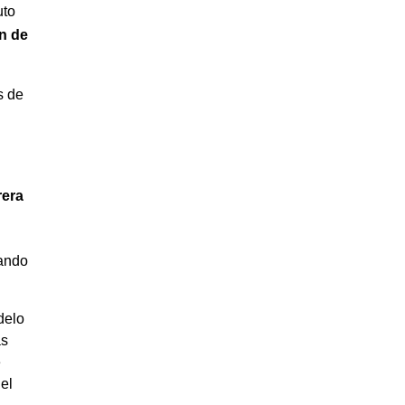
uto
ón
de
s de
rera
cando
delo
ás
e
el