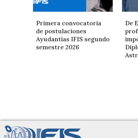
Primera convocatoria
De E
de postulaciones
prof
Ayudantías IFIS segundo
impo
semestre 2026
Dip
Astr