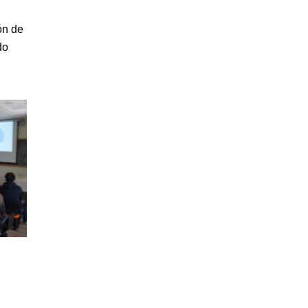
ón de
do