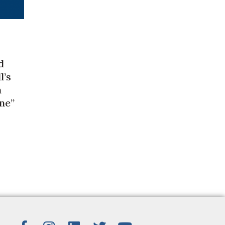
d
l’s
m
ne”