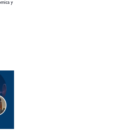
ómica y
.