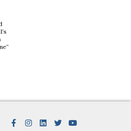
d
l’s
m
ne”