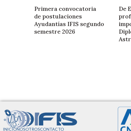
Primera convocatoria
De E
de postulaciones
prof
Ayudantías IFIS segundo
impo
semestre 2026
Dip
Astr
INICIO
NOSOTROS
CONTACTO