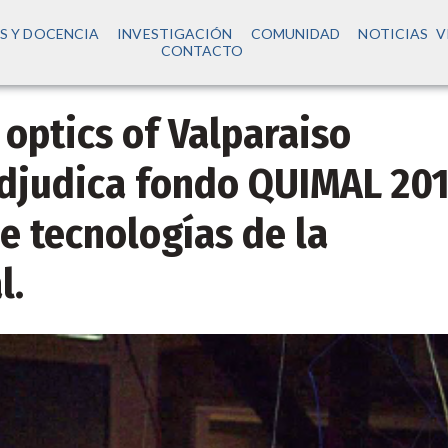
S Y DOCENCIA
INVESTIGACIÓN
COMUNIDAD
NOTICIAS
V
CONTACTO
 optics of Valparaiso
adjudica fondo QUIMAL 20
de tecnologías de la
l.