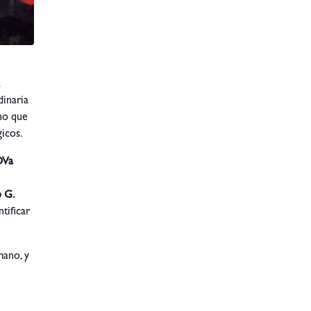
a
dinaria
cho que
gicos.
Va
o G.
tificar
mano, y