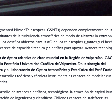
egmented Mirror Telescopes», GSMTs) dependen completamente de l
itantes de la turbulencia atmosférica de modo de alcanzar la extraor
los desafíos abiertos para la AO en los telescopios gigantes, y el he
 carece de capacidad técnica y científica para apoyar avances tecnoló
o de óptica adaptiva de clase mundial en la Región de Valparaíso
.
CAO
a Pontificia Universidad Católica de Valparaíso. De la sinergía del
a y el Laboratorio de Óptica Atmosférica y Estadística del Prof. Darí
arrollos teóricos y técnicas instrumentales capaces de modelar, cuan
ptica.
arrollo de avances científicos, tecnológicos, la atracción de capital hu
ión de ingenieros y científicos Chilenos capaces de satisfacer las