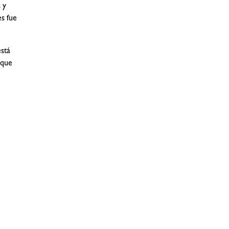
 y
es fue
está
 que