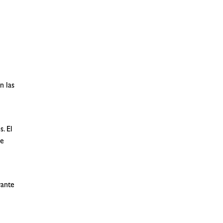
n las
. El
de
vante