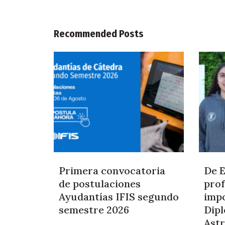
Recommended Posts
Primera convocatoria
De E
de postulaciones
prof
Ayudantías IFIS segundo
impo
semestre 2026
Dip
Astr