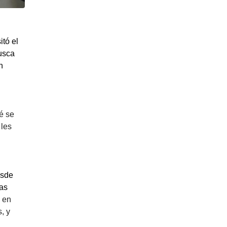
itó el 
sca 
 
 se 
les 
sde 
as 
 en 
 y 