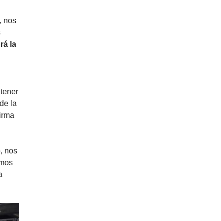
 nos 
 
á la 
ener 
e la 
irma 
, nos 
mos 
 