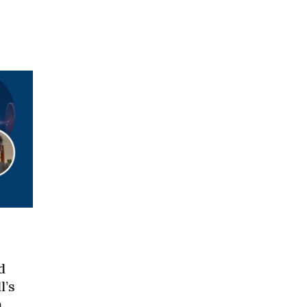
d
l’s
m