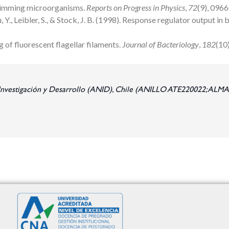
swimming microorganisms.
Reports on Progress in Physics
,
72
(9), 0966
u, Y., Leibler, S., & Stock, J. B. (1998). Response regulator output i
ng of fluorescent flagellar filaments.
Journal of Bacteriology
,
182
(10
e Investigación y Desarrollo (ANID), Chile (ANILLO ATE220022; 