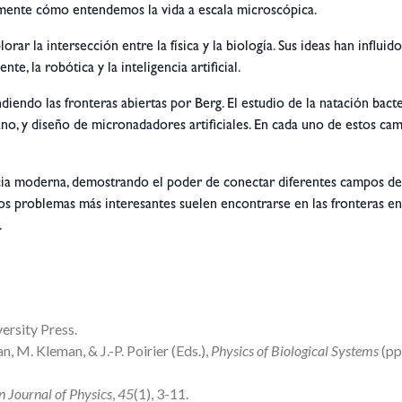
lmente cómo entendemos la vida a escala microscópica.
orar la intersección entre la física y la biología. Sus ideas han influ
te, la robótica y la inteligencia artificial.
iendo las fronteras abiertas por Berg. El estudio de la natación bact
no, y diseño de micronadadores artificiales. En cada uno de estos ca
encia moderna, demostrando el poder de conectar diferentes campos d
problemas más interesantes suelen encontrarse en las fronteras entre
.
versity Press.
ian, M. Kleman, & J.-P. Poirier (Eds.),
Physics of Biological Systems
(pp
 Journal of Physics
,
45
(1), 3-11.