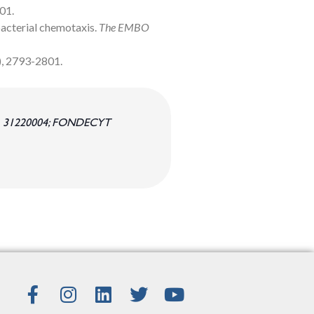
01.
n bacterial chemotaxis.
The EMBO
), 2793-2801.
ALMA 31220004; FONDECYT