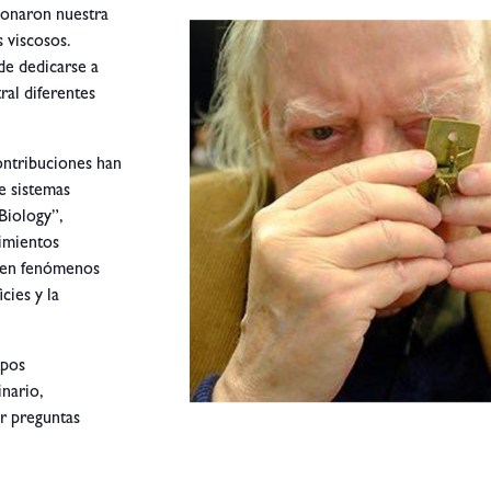
ionaron nuestra
 viscosos.
de dedicarse a
al diferentes
ontribuciones han
e sistemas
Biology”,
vimientos
s en fenómenos
cies y la
mpos
nario,
ar preguntas