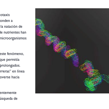
iotaxis
sponden a
 la natación de
de nutrientes han
 microorganismos
 este fenómeno,
 que permitía
 prolongados.
rreras” en línea
moverse hacia
ndentemente
búsqueda de