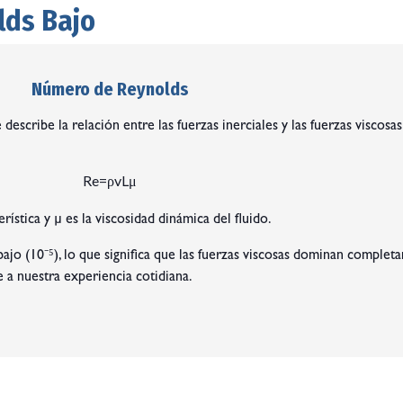
lds Bajo
Número de Reynolds
cribe la relación entre las fuerzas inerciales y las fuerzas viscosas
R
e
=
ρ
v
L
μ
erística y μ es la viscosidad dinámica del fluido.
o (10⁻⁵), lo que significa que las fuerzas viscosas dominan completam
e a nuestra experiencia cotidiana.