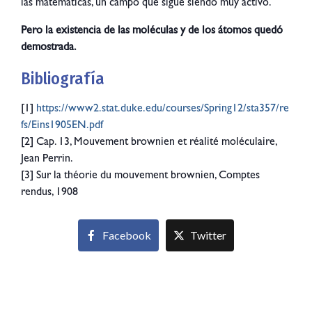
las matemáticas, un campo que sigue siendo muy activo.
Pero la existencia de las moléculas y de los átomos quedó
demostrada.
Bibliografía
[1]
https://www2.stat.duke.edu/courses/Spring12/sta357/re
fs/Eins1905EN.pdf
[2] Cap. 13, Mouvement brownien et réalité moléculaire,
Jean Perrin.
[3]
Sur la théorie du mouvement brownien, Comptes
rendus, 1908
Facebook
Twitter