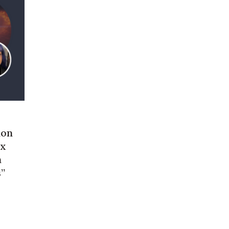
ion
ex
n
s”