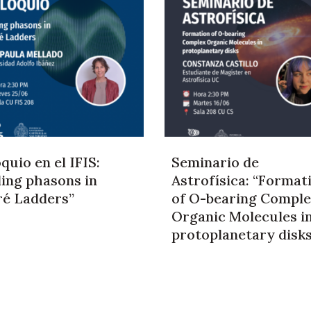
quio en el IFIS:
Seminario de
ding phasons in
Astrofísica: “Format
ré Ladders”
of O-bearing Compl
Organic Molecules i
protoplanetary disk