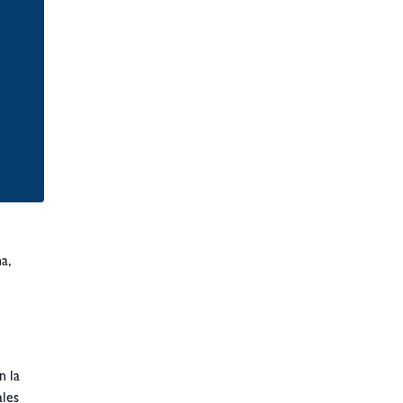
a,
n la
ales