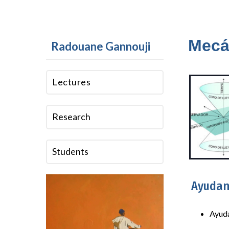
Mecá
Radouane Gannouji
Lectures
Research
Students
Ayudan
Ayuda