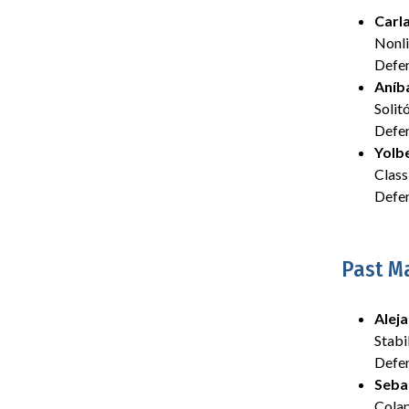
Carl
Nonli
Defe
Aníb
Solit
Defe
Yolb
Class
Defe
Past M
Alej
Stabi
Defe
Seba
Colap