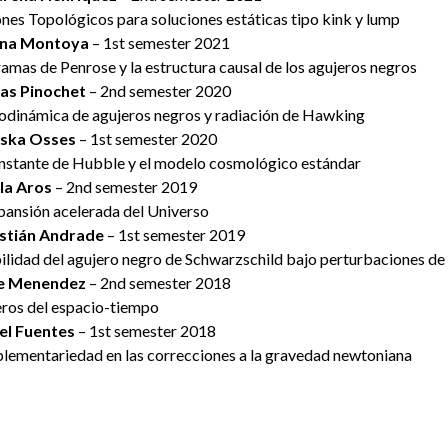
ones Topológicos para soluciones estáticas tipo kink y lump
na Montoya
– 1st semester 2021
amas de Penrose y la estructura causal de los agujeros negros
las Pinochet
– 2nd semester 2020
dinámica de agujeros negros y radiación de Hawking
ska Osses
– 1st semester 2020
nstante de Hubble y el modelo cosmológico estándar
la Aros
– 2nd semester 2019
pansión acelerada del Universo
stián Andrade
– 1st semester 2019
ilidad del agujero negro de Schwarzschild bajo perturbaciones de 
e Menendez
– 2nd semester 2018
ros del espacio-tiempo
el Fuentes
– 1st semester 2018
ementariedad en las correcciones a la gravedad newtoniana