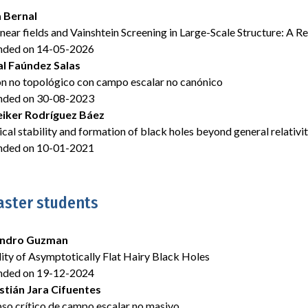
a Bernal
near fields and Vainshtein Screening in Large-Scale Structure: A
nded on 14-05-2026
al Faúndez Salas
ón no topológico con campo escalar no canónico
nded on 30-08-2023
eiker Rodríguez Báez
ical stability and formation of black holes beyond general relativi
nded on 10-01-2021
aster students
andro Guzman
lity of Asymptotically Flat Hairy Black Holes
nded on 19-12-2024
stián Jara Cifuentes
so crítico de campo escalar no masivo