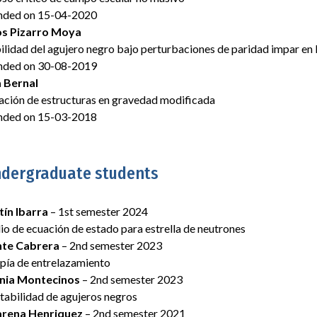
nded on 15-04-2020
os Pizarro Moya
ilidad del agujero negro bajo perturbaciones de paridad impar en
nded on 30-08-2019
a Bernal
ción de estructuras en gravedad modificada
nded on 15-03-2018
ndergraduate students
ín Ibarra
– 1st semester 2024
io de ecuación de estado para estrella de neutrones
nte Cabrera
– 2nd semester 2023
pía de entrelazamiento
nia Montecinos
– 2nd semester 2023
stabilidad de agujeros negros
rena Henriquez
– 2nd semester 2021