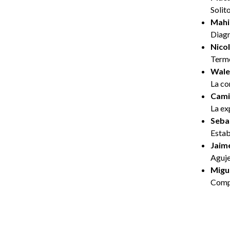
Solit
Mahi
Diagr
Nico
Termo
Wale
La co
Cami
La ex
Seba
Estab
Jaim
Aguje
Migu
Compl