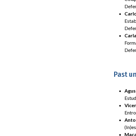
Defe
Carl
Estab
Defe
Carl
Forma
Defe
Past u
Agust
Estud
Vice
Entro
Anto
(In)e
Maca