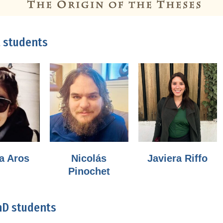
t students
a Aros
Nicolás
Javiera Riffo
Pinochet
hD students