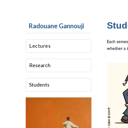
Stud
Radouane Gannouji
Each semest
Lectures
whether a t
Research
Students